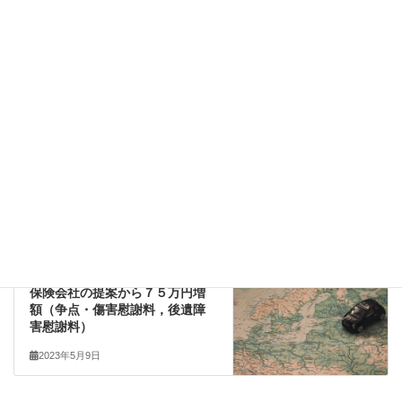
後日のトラブルの蒸し返しを避けるためには，単に相手から求
められたお金を支払うのではなく，弁護士が作成した示談書によ
りきちんとした内容で解決することが重要です。
刑事弁護
全事例
刑事弁護
前の記事
【窃盗】忘れ物のカバンを盗
難 示談成立・不起訴
2023年5月9日
交通事故
次の記事
保険会社の提案から７５万円増
額（争点・傷害慰謝料，後遺障
害慰謝料）
2023年5月9日