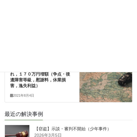
交通事故
前の記事
満額の慰謝料獲得 ひき逃げ被
害（争点・治療期間，慰謝料）
2021年6月17日
交通事故
次の記事
後遺障害異議申立てが認めら
れ，１７０万円増額（争点・後
遺障害等級，慰謝料，休業損
害，逸失利益）
2021年8月4日
最近の解決事例
【窃盗】示談・審判不開始（少年事件）
2026年3月5日